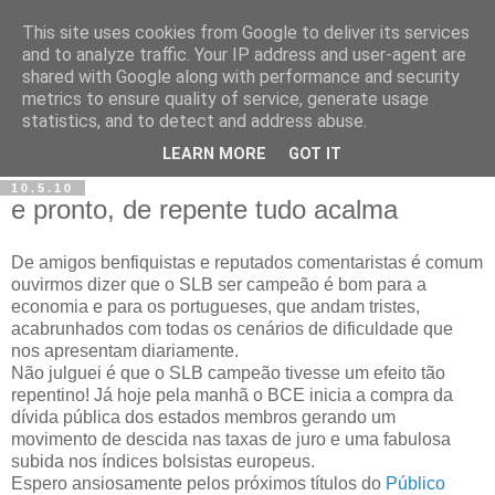
This site uses cookies from Google to deliver its services
and to analyze traffic. Your IP address and user-agent are
shared with Google along with performance and security
metrics to ensure quality of service, generate usage
statistics, and to detect and address abuse.
LEARN MORE
GOT IT
10.5.10
e pronto, de repente tudo acalma
De amigos benfiquistas e reputados comentaristas é comum
ouvirmos dizer que o SLB ser campeão é bom para a
economia e para os portugueses, que andam tristes,
acabrunhados com todas os cenários de dificuldade que
nos apresentam diariamente.
Não julguei é que o SLB campeão tivesse um efeito tão
repentino! Já hoje pela manhã o BCE inicia a compra da
dívida pública dos estados membros gerando um
movimento de descida nas taxas de juro e uma fabulosa
subida nos índices bolsistas europeus.
Espero ansiosamente pelos próximos títulos do
Público