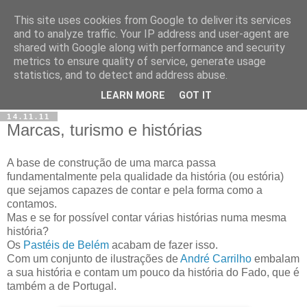
This site uses cookies from Google to deliver its services
and to analyze traffic. Your IP address and user-agent are
shared with Google along with performance and security
metrics to ensure quality of service, generate usage
statistics, and to detect and address abuse.
LEARN MORE
GOT IT
14.11.11
Marcas, turismo e histórias
A base de construção de uma marca passa
fundamentalmente pela qualidade da história (ou estória)
que sejamos capazes de contar e pela forma como a
contamos.
Mas e se for possível contar várias histórias numa mesma
história?
Os
Pastéis de Belém
acabam de fazer isso.
Com um conjunto de ilustrações de
André Carrilho
embalam
a sua história e contam um pouco da história do Fado, que é
também a de Portugal.